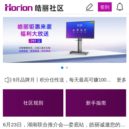
签到
关于皓丽商城会员专区积分兑换下线的通知
9.28品牌盛典丨社区签到送优惠券啦！
9月品牌月丨积分任性送，每天最高可赚1000元
更多
【重磅】喜迎9月周年庆，皓丽社区将提高积分额度
【会员专区】可以积分兑换商品啦，最高可抵扣万元！
皓丽社区规则补充说明
6月23日，湖南联合推介会—娄底站，皓丽诚邀您的莅临！