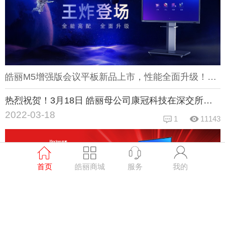
皓丽M5增强版会议平板新品上市，性能全面升级！这次M5增强版采用的是Mali-G52芯片，A73架构四核CPU，性能较上代提升了167%，并内置8G+64G的超大处理内存，再大型的软件也可以行云般流畅；另外相比上一代会议平板，M5增强版还首次采用了双4K显示屏幕，即4K分辨率+4K Ui界面，动态画质更清晰细腻，技术引领行业！这次皓丽M5增强版会议平板性能和配置都得到大提升，但在价格上还享受一定优惠，如果想了解优惠活动和商品详情，请上皓丽商城查看购买，现货现销！
热烈祝贺！3月18日 皓丽母公司康冠科技在深交所成功上市
2022-03-18
1
11143
首页
皓丽商城
服务
我的
2021年皓丽双十一战报来了！ 连续4年8次第一！！