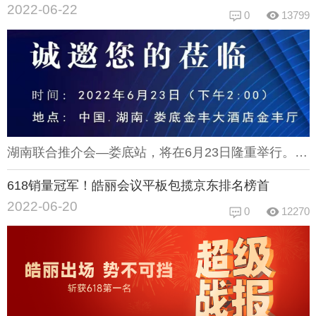
2022-06-22
0
13799
湖南联合推介会—娄底站，将在6月23日隆重举行。推介会作为重要的一种推广宣传方式，已广被认可。旨在帮助企业、社会组织和团体、政府等宣扬自己的特点、产品和政策，促进交流活动，为合作双方带来利益。同时向推荐对象传达相关组织、团体或企业的情况、文化价值观、人力资源政策等信息。本次推介会将围绕智能显示网络音频渠道展开，介绍并推广当地高新科技的显示和音频信息技术及产品。在数字化转型、可持续发展的今天，智慧化办公的推崇促进着显示类与音频类产品的更新完善。在这样的大环境下，科技信息的交流也使得本次推介会尤为重要。岳阳站会场展示皓丽凭借丰富的产品线、优秀的创新技术和完善的供应链体系，成为显示类行业的重要角色品牌。不仅在上届岳阳站的推介会上大放异彩，更在今年的电商618活动中拔得头筹，包揽京东榜首。相信本次推介会，皓丽的产品也将让您眼前一新！皓丽在此诚邀您的莅临，期待在湖南联合推介会—娄底站与您的相遇！
618销量冠军！皓丽会议平板包揽京东排名榜首
2022-06-20
0
12270