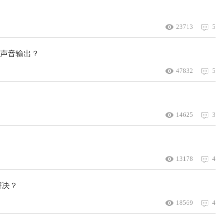
23713
5
有声音输出？
47832
5
14625
3
13178
4
解决？
18569
4