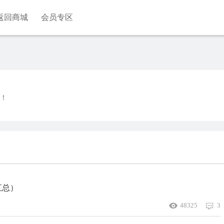
返回商城
会员专区
！
汇总）
48325
3