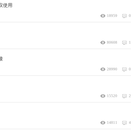
议使用
18959
0
80608
1
接
28990
0
15520
2
14811
4