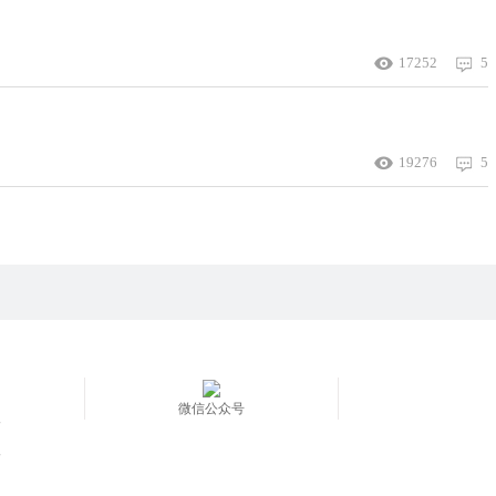
17252
5
19276
5
微信公众号
南
告