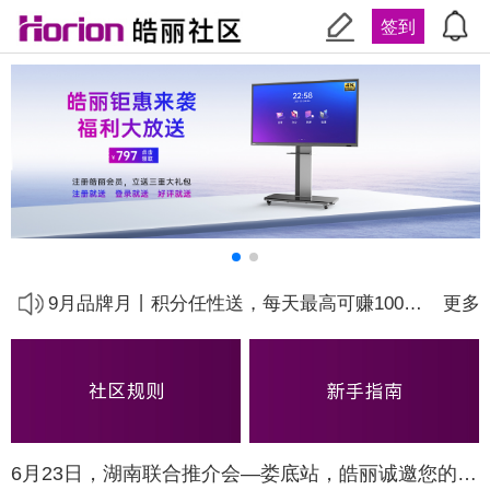
签到
关于皓丽商城会员专区积分兑换下线的通知
9.28品牌盛典丨社区签到送优惠券啦！
9月品牌月丨积分任性送，每天最高可赚1000元
更多
【重磅】喜迎9月周年庆，皓丽社区将提高积分额度
【会员专区】可以积分兑换商品啦，最高可抵扣万元！
皓丽社区规则补充说明
6月23日，湖南联合推介会—娄底站，皓丽诚邀您的莅临！