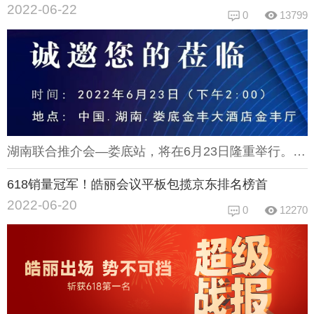
2022-06-22
0
13799
湖南联合推介会—娄底站，将在6月23日隆重举行。推介会作为重要的一种推广宣传方式，已广被认可。旨在帮助企业、社会组织和团体、政府等宣扬自己的特点、产品和政策，促进交流活动，为合作双方带来利益。同时向推荐对象传达相关组织、团体或企业的情况、文化价值观、人力资源政策等信息。本次推介会将围绕智能显示网络音频渠道展开，介绍并推广当地高新科技的显示和音频信息技术及产品。在数字化转型、可持续发展的今天，智慧化办公的推崇促进着显示类与音频类产品的更新完善。在这样的大环境下，科技信息的交流也使得本次推介会尤为重要。岳阳站会场展示皓丽凭借丰富的产品线、优秀的创新技术和完善的供应链体系，成为显示类行业的重要角色品牌。不仅在上届岳阳站的推介会上大放异彩，更在今年的电商618活动中拔得头筹，包揽京东榜首。相信本次推介会，皓丽的产品也将让您眼前一新！皓丽在此诚邀您的莅临，期待在湖南联合推介会—娄底站与您的相遇！
618销量冠军！皓丽会议平板包揽京东排名榜首
2022-06-20
0
12270