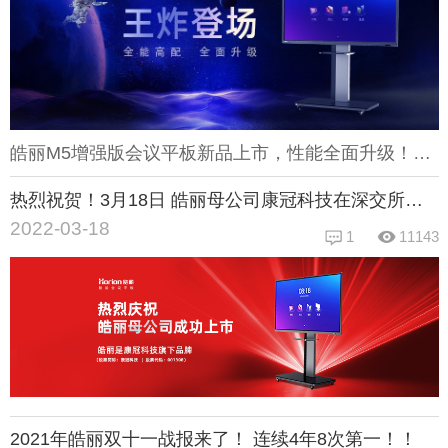
皓丽M5增强版会议平板新品上市，性能全面升级！这次M5增强版采用的是Mali-G52芯片，A73架构四核CPU，性能较上代提升了167%，并内置8G+64G的超大处理内存，再大型的软件也可以行云般流畅；另外相比上一代会议平板，M5增强版还首次采用了双4K显示屏幕，即4K分辨率+4K Ui界面，动态画质更清晰细腻，技术引领行业！这次皓丽M5增强版会议平板性能和配置都得到大提升，但在价格上还享受一定优惠，如果想了解优惠活动和商品详情，请上皓丽商城查看购买，现货现销！
热烈祝贺！3月18日 皓丽母公司康冠科技在深交所成功上市
2022-03-18
1
11143
2021年皓丽双十一战报来了！ 连续4年8次第一！！