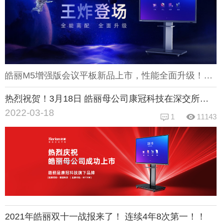
皓丽M5增强版会议平板新品上市，性能全面升级！这次M5增强版采用的是Mali-G52芯片，A73架构四核CPU，性能较上代提升了167%，并内置8G+64G的超大处理内存，再大型的软件也可以行云般流畅；另外相比上一代会议平板，M5增强版还首次采用了双4K显示屏幕，即4K分辨率+4K Ui界面，动态画质更清晰细腻，技术引领行业！这次皓丽M5增强版会议平板性能和配置都得到大提升，但在价格上还享受一定优惠，如果想了解优惠活动和商品详情，请上皓丽商城查看购买，现货现销！
热烈祝贺！3月18日 皓丽母公司康冠科技在深交所成功上市
2022-03-18
1
11143
2021年皓丽双十一战报来了！ 连续4年8次第一！！