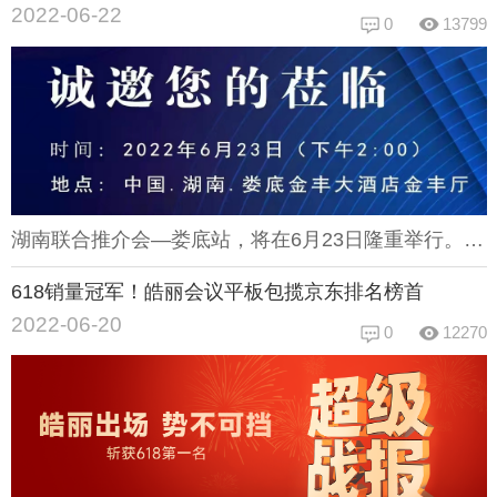
2022-06-22
0
13799
湖南联合推介会—娄底站，将在6月23日隆重举行。推介会作为重要的一种推广宣传方式，已广被认可。旨在帮助企业、社会组织和团体、政府等宣扬自己的特点、产品和政策，促进交流活动，为合作双方带来利益。同时向推荐对象传达相关组织、团体或企业的情况、文化价值观、人力资源政策等信息。本次推介会将围绕智能显示网络音频渠道展开，介绍并推广当地高新科技的显示和音频信息技术及产品。在数字化转型、可持续发展的今天，智慧化办公的推崇促进着显示类与音频类产品的更新完善。在这样的大环境下，科技信息的交流也使得本次推介会尤为重要。岳阳站会场展示皓丽凭借丰富的产品线、优秀的创新技术和完善的供应链体系，成为显示类行业的重要角色品牌。不仅在上届岳阳站的推介会上大放异彩，更在今年的电商618活动中拔得头筹，包揽京东榜首。相信本次推介会，皓丽的产品也将让您眼前一新！皓丽在此诚邀您的莅临，期待在湖南联合推介会—娄底站与您的相遇！
618销量冠军！皓丽会议平板包揽京东排名榜首
2022-06-20
0
12270