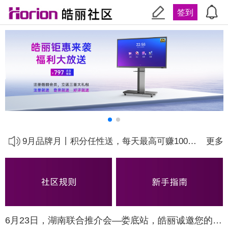
签到
关于皓丽商城会员专区积分兑换下线的通知
9.28品牌盛典丨社区签到送优惠券啦！
9月品牌月丨积分任性送，每天最高可赚1000元
更多
【重磅】喜迎9月周年庆，皓丽社区将提高积分额度
【会员专区】可以积分兑换商品啦，最高可抵扣万元！
皓丽社区规则补充说明
6月23日，湖南联合推介会—娄底站，皓丽诚邀您的莅临！