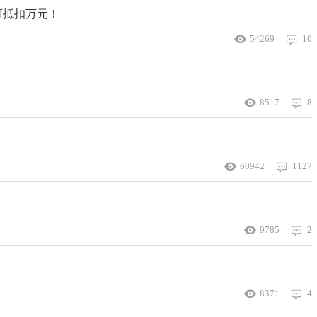
可抵扣万元！
54269
10
8517
8
60942
1127
9785
2
？
8371
4