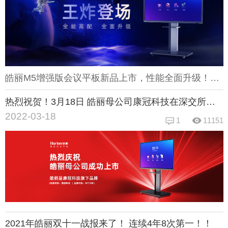
皓丽M5增强版会议平板新品上市，性能全面升级！这次M5增强版采用的是Mali-G52芯片，A73架构四核CPU，性能较上代提升了167%，并内置8G+64G的超大处理内存，再大型的软件也可以行云般流畅；另外相比上一代会议平板，M5增强版还首次采用了双4K显示屏幕，即4K分辨率+4K Ui界面，动态画质更清晰细腻，技术引领行业！这次皓丽M5增强版会议平板性能和配置都得到大提升，但在价格上还享受一定优惠，如果想了解优惠活动和商品详情，请上皓丽商城查看购买，现货现销！
热烈祝贺！3月18日 皓丽母公司康冠科技在深交所成功上市
2022-03-18
1
11151
2021年皓丽双十一战报来了！ 连续4年8次第一！！