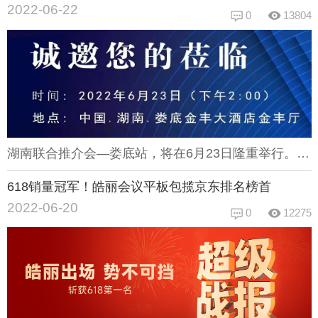
2022-06-22
0
13804
湖南联合推介会—娄底站，将在6月23日隆重举行。推介会作为重要的一种推广宣传方式，已广被认可。旨在帮助企业、社会组织和团体、政府等宣扬自己的特点、产品和政策，促进交流活动，为合作双方带来利益。同时向推荐对象传达相关组织、团体或企业的情况、文化价值观、人力资源政策等信息。本次推介会将围绕智能显示网络音频渠道展开，介绍并推广当地高新科技的显示和音频信息技术及产品。在数字化转型、可持续发展的今天，智慧化办公的推崇促进着显示类与音频类产品的更新完善。在这样的大环境下，科技信息的交流也使得本次推介会尤为重要。岳阳站会场展示皓丽凭借丰富的产品线、优秀的创新技术和完善的供应链体系，成为显示类行业的重要角色品牌。不仅在上届岳阳站的推介会上大放异彩，更在今年的电商618活动中拔得头筹，包揽京东榜首。相信本次推介会，皓丽的产品也将让您眼前一新！皓丽在此诚邀您的莅临，期待在湖南联合推介会—娄底站与您的相遇！
618销量冠军！皓丽会议平板包揽京东排名榜首
2022-06-20
0
12275