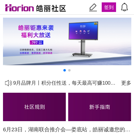
签到
关于皓丽商城会员专区积分兑换下线的通知
9.28品牌盛典丨社区签到送优惠券啦！
9月品牌月丨积分任性送，每天最高可赚1000元
更多
【重磅】喜迎9月周年庆，皓丽社区将提高积分额度
【会员专区】可以积分兑换商品啦，最高可抵扣万元！
皓丽社区规则补充说明
6月23日，湖南联合推介会—娄底站，皓丽诚邀您的莅临！